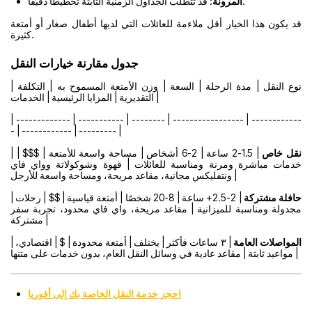
قد تتطلب الجداول الزمنية الثابتة تخطيطًا دقيقًا.
المرونة:
قد يكون هذا الخيار أقل ملاءمة للعائلات التي لديها أطفال صغار أو أمتعة
كثيرة.
جدول مقارنة خيارات النقل
| نوع النقل | مدة الرحلة | السعة | وزن الأمتعة المسموح به | التكلفة
التقديرية | المزايا الرئيسية | الخدمات |
| ------------- | ----------- | -------- | ----------------- | ------------
- | ------------ | --------- |
نقل خاص
| 1.5-2 ساعة | 2-6 أشخاص | مساحة واسعة للأمتعة | $$$ |
|
خدمات مباشرة ومرنة ومناسبة للعائلات | قهوة وشوكولاتة وواي فاي
ونتفليكس مجانية، مقاعد مريحة، ومساحة واسعة للأرجل |
حافلة مشتركة
| 2-2.5+ ساعة | 8-20 شخصًا | أمتعة قياسية | $$ | رحلات
|
مجدولة ومناسبة للميزانية | مقاعد مريحة، واي فاي محدود، تجربة سفر
مشتركة |
المواصلات العامة
| ٣ ساعات فأكثر | يختلف | أمتعة محدودة | $ | اقتصادي،
|
مواعيد ثابتة | مقاعد عادية في وسائل النقل العام، بدون خدمات على متنها |
احجز خدمة النقل الخاصة بك إلى أفوريا