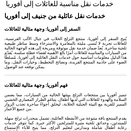
خدمات نقل مناسبة للعائلات إلى أفوريا
خدمات نقل عائلية من جنيف إلى أفوريا
السفر إلى أفوريا: وجهة مثالية للعائلات
يُتيح السفر إلى أفوريا، منتجع التزلج الخلاب في جبال الألب الفرنسية،
للعائلات تجربة لا تُنسى مليئة بالمغامرة والاسترخاء وسط مناظر طبيعية
ثلجية ساحرة. يُعدّ ضمان خدمة نقل موثوقة ومريحة إلى هذه الوجهة الخالية
من السيارات والمناسبة للعائلات أمرًا بالغ الأهمية لقضاء عطلة سلسة. يُقدّم
هذا الدليل معلومات أساسية حول خدمات النقل العائلية إلى أفوريا، مُسلطًا
الضوء على جاذبية المنتجع الفريدة، ونصائح التخطيط، وخيارات النقل، وما
يمكن توقعه عند الوصول.
فهم أفوريا: وجهة مثالية للعائلات
تتميز أفوريا بين منتجعات التزلج ببيئتها الخالية من السيارات، مما يضمن
السلامة والهدوء للعائلات التي لديها أطفال. يتناغم الطراز المعماري الخشبي
المميز للقرية مع البيئة الجبلية الخلابة، ليخلق أجواءً ساحرة تجذب الزوار
من جميع الأعمار.
يقدم المنتجع باقة متنوعة من الأنشطة العائلية، تشمل منحدرات تزلج سهلة
للمبتدئين، وحدائق ثلجية مثيرة للمتزلجين الأكثر خبرة. كما تتوفر خدمات
رعاية أطفال شاملة ومدارس لتعليم التزلج، مما يتيح للآباء الاستمتاع