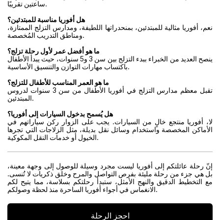
ساعتين تقريبًا.
هل أفوريا مناسبة للمبتدئين؟
نعم، أفوريا مثالية للمبتدئين، بمنحدراتها اللطيفة، ومدارس التزلج الممتازة،
ومناطق التدريب المُخصصة.
ما هو أفضل عمر لأول رحلة تزلج؟
ينصح العديد من الخبراء ببدء التزلج بين سن 3 و5 سنوات، حيث يبدأ الأطفال
باكتساب مهارات التوازن والتنسيق الأساسية.
ما هو العمر المناسب للأطفال للتزلج؟
تقبل معظم مدارس التزلج في أفوريا الأطفال من سن 3 سنوات لدروس
المبتدئين.
هل يُسمح بدخول السيارات إلى أفوريا؟
لا، أفوريا منتجع خالٍ من السيارات. يجب على الزوار ركن سياراتهم في
الأماكن المخصصة واستخدام وسائل نقل بديلة، مثل الزلاجات التي تجرها
الخيول أو خدمات النقل المكوكية.
إنّ رحلة عائلتكم إلى أفوريا ليست مجرد وسيلة للوصول إلى وجهة معينة،
بل هي جزء من رحلة مليئة بفرص التواصل والمرح وخلق ذكريات لا تُنسى.
مع التخطيط الدقيق والنهج الأمثل، ستبدأ رحلتكم بسلاسة، مما يتيح لكم
الانغماس في أجواء أفوريا الساحرة منذ لحظة وصولكم.
احجز الرحلة