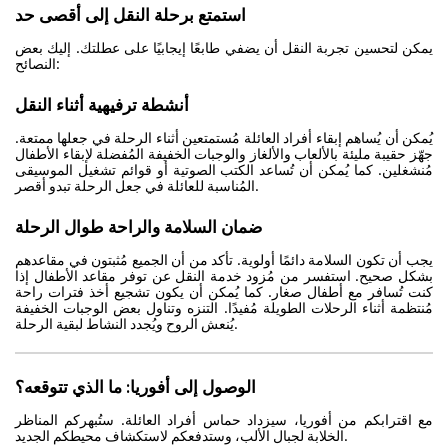
استمتع برحلة النقل إلى أقصى حد
يمكن لتحسين تجربة النقل أن يضفي طابعًا إيجابيًا على عطلتك. إليك بعض
النصائح:
أنشطة ترفيهية أثناء النقل
يُمكن أن يُساهم إبقاء أفراد العائلة مُستمتعين أثناء الرحلة في جعلها ممتعة.
جهّز حقيبة مليئة بالألعاب والألغاز والوجبات الخفيفة المُفضلة لإبقاء الأطفال
مُنشغلين. كما يُمكن أن تُساعد الكتب الصوتية أو قوائم تشغيل الموسيقى
المُناسبة للعائلة في جعل الرحلة تبدو أقصر.
ضمان السلامة والراحة طوال الرحلة
يجب أن تكون السلامة دائمًا أولوية. تأكد من أن الجميع مُثبتون في مقاعدهم
بشكل صحيح. استفسر من مُزود خدمة النقل عن توفر مقاعد الأطفال إذا
كنت تُسافر مع أطفال صغار. كما يُمكن أن يكون تشجيع أخذ فترات راحة
مُنتظمة أثناء الرحلات الطويلة مُفيدًا. التنزه وتناول بعض الوجبات الخفيفة
يُنعش الروح ويُجدد النشاط لبقية الرحلة.
الوصول إلى أفوريا: ما الذي تتوقعه؟
مع اقترابكم من أفوريا، سيزداد حماس أفراد العائلة. ستُبهركم المناظر
الخلابة لجبال الألب، وستدفعكم لاستكشاف محيطكم الجديد.