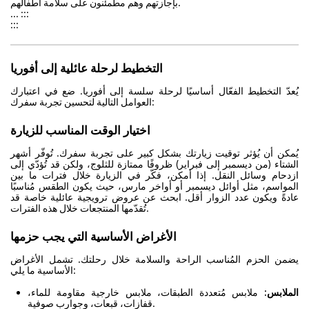
بإجازتهم وهم مطمئنون على سلامة أطفالهم.
... :::
:::
التخطيط لرحلة عائلية إلى أفوريا
يُعدّ التخطيط الفعّال أساسيًا لرحلة سلسة إلى أفوريا. ضع في اعتبارك
العوامل التالية لتحسين تجربة سفرك:
اختيار الوقت المناسب للزيارة
يُمكن أن يُؤثر توقيت زيارتك بشكل كبير على تجربة سفرك. تُوفّر أشهر
الشتاء (من ديسمبر إلى فبراير) ظروفًا ممتازة للثلوج، ولكن قد تُؤدّي إلى
ازدحام وسائل النقل. إذا أمكن، فكّر في الزيارة خلال فترات ما بين
المواسم، مثل أوائل ديسمبر أو أواخر مارس، حيث يكون الطقس مُناسبًا
عادةً ويكون عدد الزوار أقل. ابحث عن عروض ترويجية عائلية خاصة قد
تُقدّمها المنتجعات خلال هذه الفترات.
الأغراض الأساسية التي يجب حزمها
يضمن الحزم المُناسب الراحة والسلامة خلال رحلتك. تشمل الأغراض
الأساسية ما يلي:
الملابس:
ملابس مُتعددة الطبقات، ملابس خارجية مقاومة للماء،
قفازات، قبعات، وجوارب صوفية.