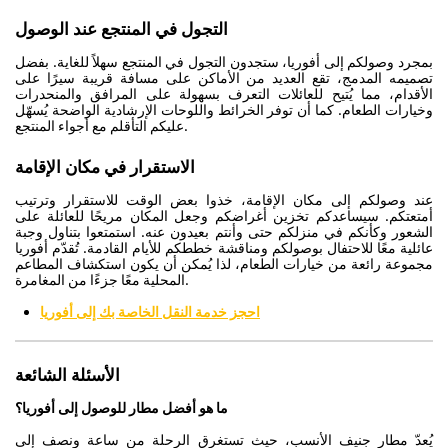
التجول في المنتجع عند الوصول
بمجرد وصولكم إلى أفوريا، ستجدون التجول في المنتجع سهلاً للغاية. بفضل
تصميمه المدمج، تقع العديد من الأماكن على مسافة قريبة سيرًا على
الأقدام، مما يُتيح للعائلات التعرف بسهولة على المرافق والمنحدرات
وخيارات الطعام. كما أن توفر الخرائط واللوحات الإرشادية الواضحة يُسهّل
عليكم التأقلم مع أجواء المنتجع.
الاستقرار في مكان الإقامة
عند وصولكم إلى مكان الإقامة، خذوا بعض الوقت للاستقرار وترتيب
أمتعتكم. سيساعدكم تخزين أغراضكم وجعل المكان مريحًا للعائلة على
الشعور وكأنكم في منزلكم حتى وأنتم بعيدون عنه. استمتعوا بتناول وجبة
عائلية معًا للاحتفال بوصولكم ومناقشة خططكم للأيام القادمة. تُقدّم أفوريا
مجموعة رائعة من خيارات الطعام، لذا يُمكن أن يكون استكشاف المطاعم
المحلية معًا جزءًا من المغامرة.
احجز خدمة النقل الخاصة بك إلى أفوريا
الأسئلة الشائعة
ما هو أفضل مطار للوصول إلى أفوريا؟
يُعدّ مطار جنيف الأنسب، حيث تستغرق الرحلة من ساعة ونصف إلى