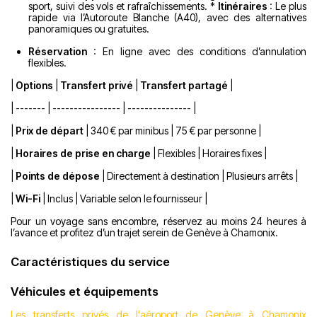
sport, suivi des vols et rafraîchissements. *
Itinéraires
: Le plus
rapide via l’Autoroute Blanche (A40), avec des alternatives
panoramiques ou gratuites.
Réservation
: En ligne avec des conditions d’annulation
flexibles.
|
Options
|
Transfert privé
|
Transfert partagé
|
| ------- | ---------------- | --------------- |
|
Prix de départ
| 340 € par minibus | 75 € par personne |
|
Horaires de prise en charge
| Flexibles | Horaires fixes |
|
Points de dépose
| Directement à destination | Plusieurs arrêts |
|
Wi-Fi
| Inclus | Variable selon le fournisseur |
Pour un voyage sans encombre, réservez au moins 24 heures à
l’avance et profitez d’un trajet serein de Genève à Chamonix.
Caractéristiques du service
Véhicules et équipements
Les transferts privés de l'aéroport de Genève à Chamonix