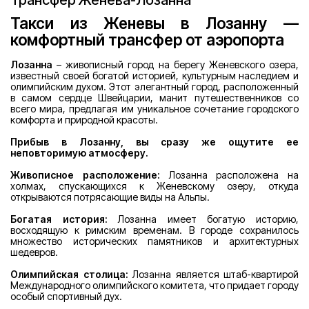
Трансфер Женева-Лозанна
Такси из Женевы в Лозанну —
комфортный трансфер от аэропорта
Лозанна
– живописный город на берегу Женевского озера,
известный своей богатой историей, культурным наследием и
олимпийским духом. Этот элегантный город, расположенный
в самом сердце Швейцарии, манит путешественников со
всего мира, предлагая им уникальное сочетание городского
комфорта и природной красоты.
Прибыв в Лозанну, вы сразу же ощутите ее
неповторимую атмосферу.
Живописное расположение:
Лозанна расположена на
холмах, спускающихся к Женевскому озеру, откуда
открываются потрясающие виды на Альпы.
Богатая история:
Лозанна имеет богатую историю,
восходящую к римским временам. В городе сохранилось
множество исторических памятников и архитектурных
шедевров.
Олимпийская столица:
Лозанна является штаб-квартирой
Международного олимпийского комитета, что придает городу
особый спортивный дух.